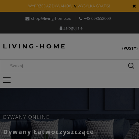
WYPRZEDAŻ DYWANÓW
//
WYSYŁKA GRATIS!
shop@living-home.eu
+48 698652009
Zaloguj się
(PUSTY)
SKLEP
DYWANY ONLINE
Ston
by Ma
Dywany Łatwoczyszczące
Kolekc