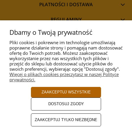
PŁATNOŚCI I DOSTAWA
REGULAMINY
Dbamy o Twoją prywatność
Pliki cookies i pokrewne im technologie umożliwiają
poprawne działanie strony i pomagają nam dostosować
STYL
ofertę do Twoich potrzeb. Możesz zaakceptować
wykorzystanie przez nas wszystkich tych plików i
przejść do sklepu lub dostosować użycie plików do
PRZEZNACZENIE
swoich preferencji, wybierając opcję "Dostosuj zgody".
Więcej o plikach cookies przeczytasz w naszej Polityce
prywatności.
KOLEKCJA
ZAAKCEPTUJ WSZYSTKIE
PRODUCENCI
DOSTOSUJ ZGODY
ROZMIAR
ZAAKCEPTUJ TYLKO NIEZBĘDNE
KOLOR