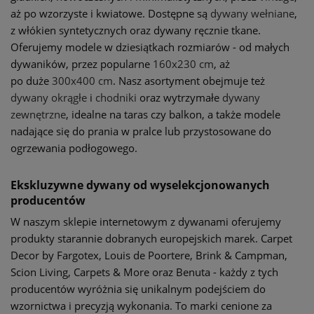
aż po wzorzyste i kwiatowe. Dostępne są
dywany wełniane
,
z włókien syntetycznych oraz dywany ręcznie tkane.
Oferujemy modele w dziesiątkach rozmiarów - od małych
dywaników, przez popularne
160x230 cm
, aż
po duże
300x400 cm
. Nasz asortyment obejmuje też
dywany okrągłe
i
chodniki
oraz wytrzymałe
dywany
zewnętrzne
, idealne na taras czy balkon, a także modele
nadające się do prania w pralce lub przystosowane do
ogrzewania podłogowego.
Ekskluzywne dywany od wyselekcjonowanych
producentów
W naszym sklepie internetowym z dywanami oferujemy
produkty starannie dobranych europejskich marek. Carpet
Decor by Fargotex, Louis de Poortere, Brink & Campman,
Scion Living, Carpets & More oraz Benuta - każdy z tych
producentów wyróżnia się unikalnym podejściem do
wzornictwa i precyzją wykonania. To marki cenione za