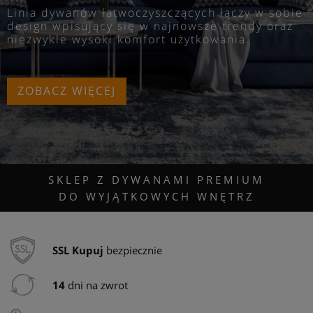
podst
Linia dywanów łatwoczyszczących
łączy w sobie
dywan
design wpisujący się w najnowsze trendy oraz
skał i
niezwykle wysoki komfort użytkowania.
ZOB
ZOBACZ WIĘCEJ
SKLEP Z DYWANAMI PREMIUM
DO WYJĄTKOWYCH WNĘTRZ
SSL
Kupuj
bezpiecznie
14
dni na zwrot