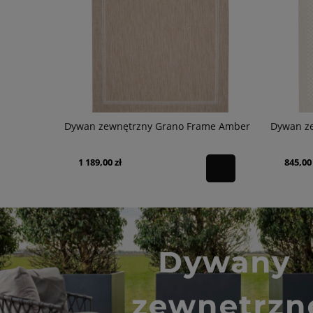
me Gray
Dywan zewnętrzny Grano Frame Amber
Dywan z
1 189,00 zł
845,00 