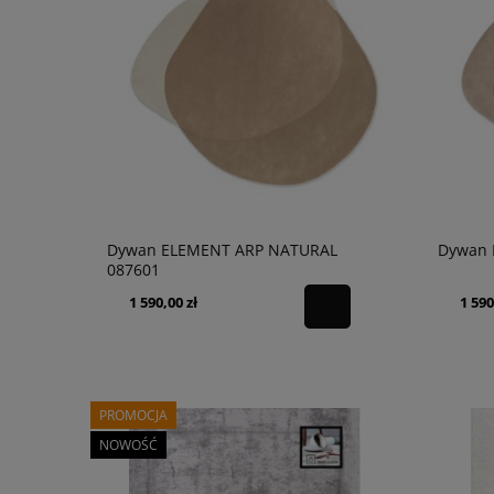
Dywan ELEMENT ARP NATURAL
Dywan 
087601
1 590,00 zł
1 590
PROMOCJA
NOWOŚĆ