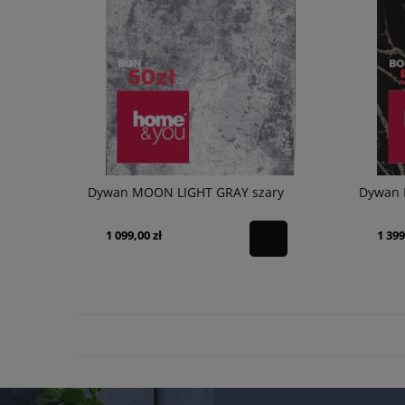
Dywan MOON LIGHT GRAY szary
Dywan 
1 099,00 zł
1 399