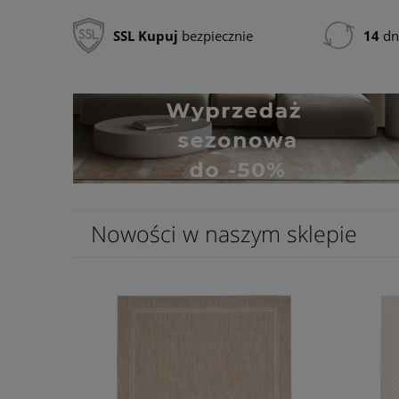
SSL
Kupuj
bezpiecznie
14
dn
Nowości w naszym sklepie