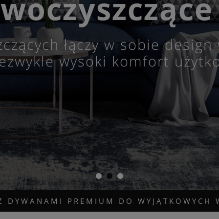
woczyszczące
zczących
łączy w sobie design 
ezwykle wysoki komfort użytk
 Z DYWANAMI PREMIUM DO WYJĄTKOWYCH 