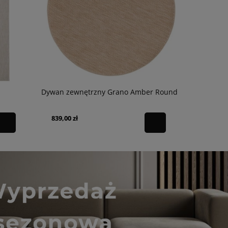
Dywan zewnętrzny Grano Amber Round
Dywan zew
839,00 zł
1 189,00 