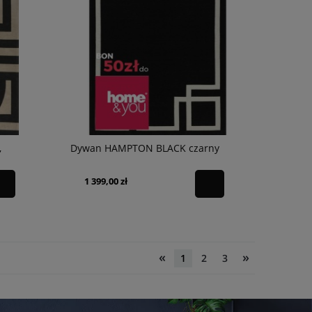
,
Dywan HAMPTON BLACK czarny
1 399,00 zł
«
»
1
2
3