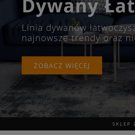
Dywany Łat
Linia dywanów łatwoczys
najnowsze trendy oraz ni
ZOBACZ WIĘCEJ
SKLEP