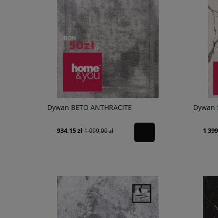
Dywan BETO ANTHRACITE
Dywan 
934,15 zł
1 399
1 099,00 zł