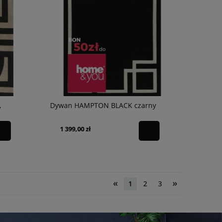
,
Dywan HAMPTON BLACK czarny
1 399,00 zł
«
»
1
2
3