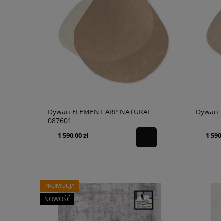
Dywan ELEMENT ARP NATURAL
Dywan 
087601
1 590,00 zł
1 590
PROMOCJA
NOWOŚĆ