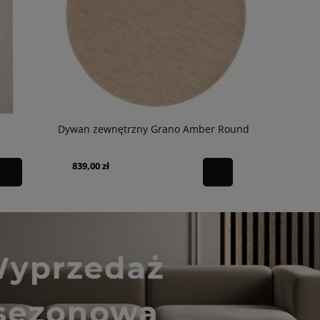
Dywan zewnętrzny Grano Amber Round
Dywan zew
839,00 zł
1 189,00 