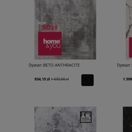
Dywan BETO ANTHRACITE
Dywan 
934,15 zł
1 399
1 099,00 zł