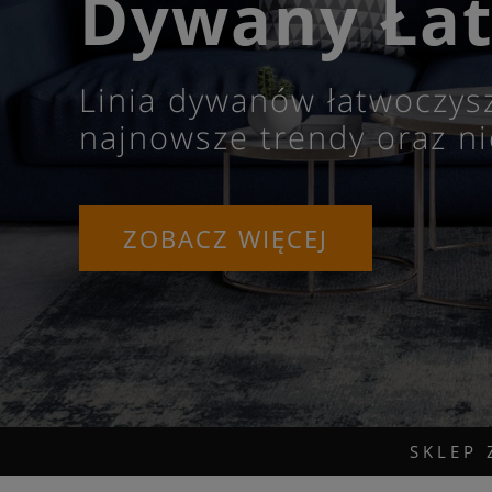
Dywany Łat
Linia dywanów łatwoczys
najnowsze trendy oraz ni
ZOBACZ WIĘCEJ
SKLEP