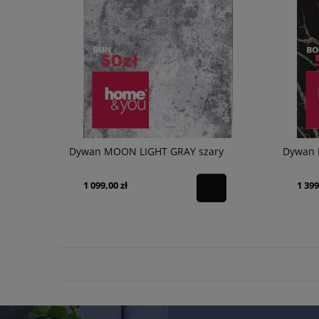
Dywan MOON LIGHT GRAY szary
Dywan 
1 099,00 zł
1 399