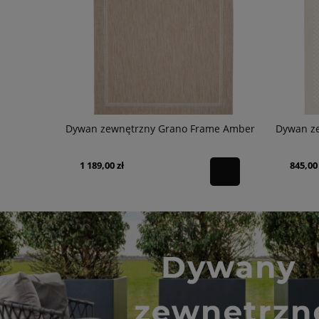
me Gray
Dywan zewnętrzny Grano Frame Amber
Dywan z
1 189,00 zł
845,00 