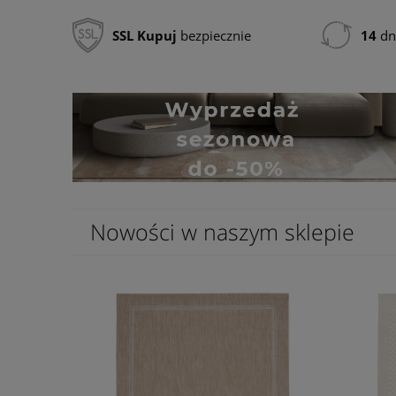
SSL
Kupuj
bezpiecznie
14
dn
Nowości w naszym sklepie