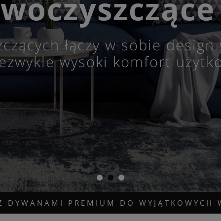
woczyszczące
zczących
łączy w sobie design 
ezwykle wysoki komfort użytk
 Z DYWANAMI PREMIUM DO WYJĄTKOWYCH 