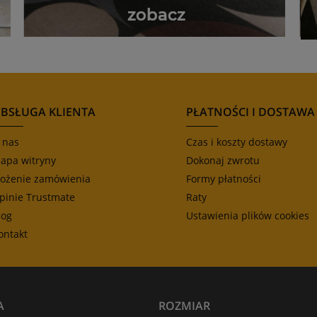
BSŁUGA KLIENTA
PŁATNOŚCI I DOSTAWA
 nas
Czas i koszty dostawy
apa witryny
Dokonaj zwrotu
łożenie zamówienia
Formy płatności
pinie Trustmate
Raty
log
Ustawienia plików cookies
ontakt
A
ROZMIAR