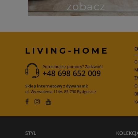
O
O
Potrzebujesz pomocy? Zadzwoń!
M
+48 698 652 009
Z
O
Sklep internetowy z dywanami:
ul. Wyzwolenia 114A, 85-790 Bydgoszcz
B
K
STYL
KOLEKCJ