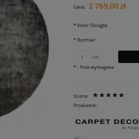
2 769,00 zł
Cena nie zawie
Cena:
płatności
*
Kolor Okrągłę:
*
Rozmiar:
szt.
*
- Pole wymagane
Ocena:
Producent: