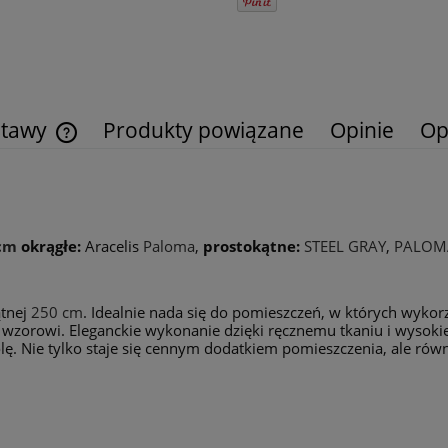
stawy
Produkty powiązane
Opinie
Op
Cena nie zawiera ewentualnych kosztów
płatności
cm
okrągłe:
Aracelis
Paloma
,
prostokątne:
STEEL GRAY
,
PALOM
tnej
250 cm
. Idealnie nada się do pomieszczeń, w których wykor
orowi. Eleganckie wykonanie dzięki ręcznemu tkaniu i wysokiej
lę. Nie tylko staje się cennym dodatkiem pomieszczenia, ale równ