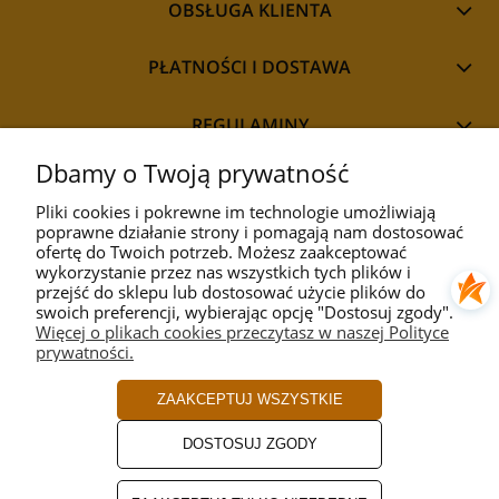
OBSŁUGA KLIENTA
PŁATNOŚCI I DOSTAWA
REGULAMINY
Dbamy o Twoją prywatność
Pliki cookies i pokrewne im technologie umożliwiają
poprawne działanie strony i pomagają nam dostosować
STYL
ofertę do Twoich potrzeb. Możesz zaakceptować
wykorzystanie przez nas wszystkich tych plików i
przejść do sklepu lub dostosować użycie plików do
PRZEZNACZENIE
swoich preferencji, wybierając opcję "Dostosuj zgody".
Więcej o plikach cookies przeczytasz w naszej Polityce
prywatności.
KOLEKCJA
ZAAKCEPTUJ WSZYSTKIE
PRODUCENCI
DOSTOSUJ ZGODY
ROZMIAR