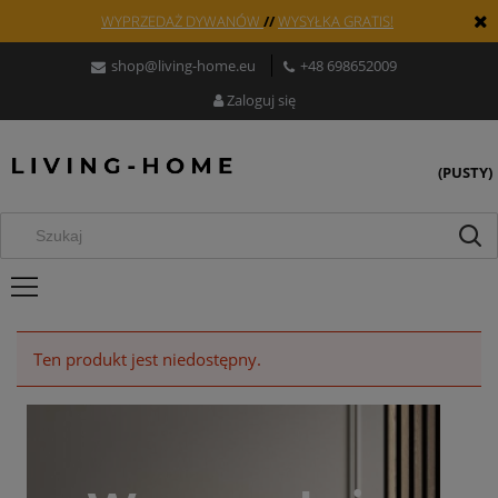
WYPRZEDAŻ DYWANÓW
//
WYSYŁKA GRATIS!
shop@living-home.eu
+48 698652009
Zaloguj się
(PUSTY)
Ten produkt jest niedostępny.