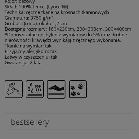
Kolor:
beżowy
Skład: 100% Tencel (Lyocell®)
Technika: ręczne tkane na krosnach tkaninowych
Gramatura: 3750 g/m²
Grubość (runo): około 1,2 cm
Dostępne rozmiary:
160×230cm
,
200×300cm
,
300×400cm
*Dopuszczalne odchylenie wymiarów do 5% oraz drobne
nierówności krawędzi wynikają z ręcznego wykonania.
Tkanie na wymiar: tak
Przyjazny alergikom: tak
Łatwy w czyszczeniu: tak
Gwarancja: 2 lata
bestsellery