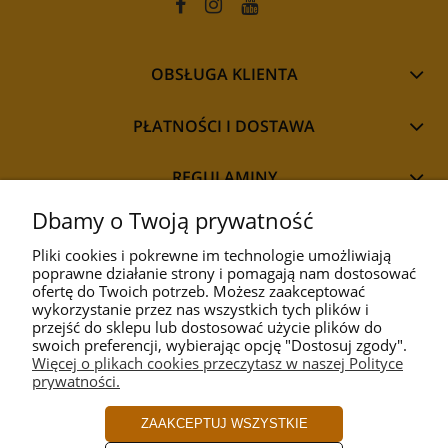
OBSŁUGA KLIENTA
PŁATNOŚCI I DOSTAWA
REGULAMINY
Dbamy o Twoją prywatność
Pliki cookies i pokrewne im technologie umożliwiają
poprawne działanie strony i pomagają nam dostosować
STYL
ofertę do Twoich potrzeb. Możesz zaakceptować
wykorzystanie przez nas wszystkich tych plików i
przejść do sklepu lub dostosować użycie plików do
PRZEZNACZENIE
swoich preferencji, wybierając opcję "Dostosuj zgody".
Więcej o plikach cookies przeczytasz w naszej Polityce
prywatności.
KOLEKCJA
ZAAKCEPTUJ WSZYSTKIE
PRODUCENCI