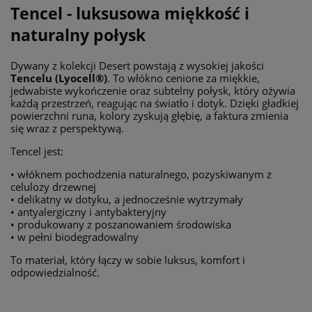
Tencel - luksusowa miękkość i
naturalny połysk
Dywany z kolekcji Desert powstają z wysokiej jakości
Tencelu (Lyocell®)
. To włókno cenione za miękkie,
jedwabiste wykończenie oraz subtelny połysk, który ożywia
każdą przestrzeń, reagując na światło i dotyk. Dzięki gładkiej
powierzchni runa, kolory zyskują głębię, a faktura zmienia
się wraz z perspektywą.
Tencel jest:
• włóknem pochodzenia naturalnego, pozyskiwanym z
celulozy drzewnej
• delikatny w dotyku, a jednocześnie wytrzymały
• antyalergiczny i antybakteryjny
• produkowany z poszanowaniem środowiska
• w pełni biodegradowalny
To materiał, który łączy w sobie luksus, komfort i
odpowiedzialność.