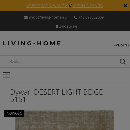
WYPRZEDAŻ DYWANÓW
//
WYSYŁKA GRATIS!
shop@living-home.eu
+48 698652009
Zaloguj się
(PUSTY)
Dywan DESERT LIGHT BEIGE
5151
NOWOŚĆ