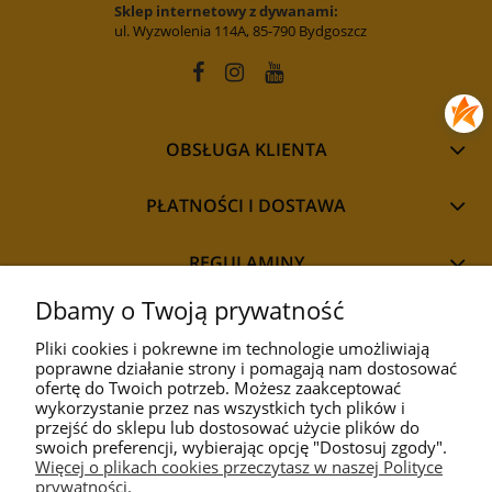
Sklep internetowy z dywanami:
ul. Wyzwolenia 114A, 85-790 Bydgoszcz
OBSŁUGA KLIENTA
PŁATNOŚCI I DOSTAWA
REGULAMINY
Dbamy o Twoją prywatność
Pliki cookies i pokrewne im technologie umożliwiają
poprawne działanie strony i pomagają nam dostosować
STYL
ofertę do Twoich potrzeb. Możesz zaakceptować
wykorzystanie przez nas wszystkich tych plików i
przejść do sklepu lub dostosować użycie plików do
PRZEZNACZENIE
swoich preferencji, wybierając opcję "Dostosuj zgody".
Więcej o plikach cookies przeczytasz w naszej Polityce
prywatności.
KOLEKCJA