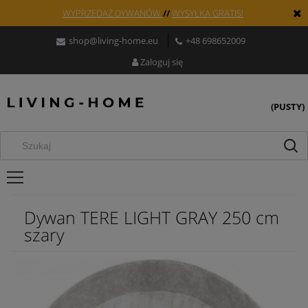
WYPRZEDAŻ DYWANÓW
//
WYSYŁKA GRATIS!
shop@living-home.eu
+48 698652009
Zaloguj się
(PUSTY)
Dywan TERE LIGHT GRAY 250 cm
szary