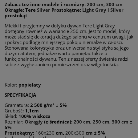
Zobacz też inne modele i rozmiary:
200 cm
,
300 cm
Okrągłe: Tere
Silver
Prostokątne:
Light Gray
i
Silver
prostokąt
Miękki i przyjemny w dotyku dywan Tere Light Gray
dostępny również w wariancie
250 cm
. Jest to model, który
może stać się dekoracją dużego salonu w centrum uwagi, jak
i pokryć podłogę mniejszego pokoju niemalże w całości.
Stonowana kolorystyka oraz uniwersalna stylistyka są jego
dużym atutem, jednakże warto pamiętać także o
funkcjonalności dywanu. Ten z naszej oferty świetnie radzi
sobie z wygłuszaniem pomieszczeń oraz wilgotnością.
Kolor:
popielaty
SPECYFIKACJA
Gramatura:
2 500 g/m²
± 5%
Grubość
: 1,1cm
Skład:
100% wiskoza
Rozmiar:
Okrągły
(
⌀
średnica):
200 cm
,
250 cm
,
300 cm
±
5%
Prostokątny:
160x230
cm,
200x300
cm ± 5%