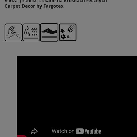
Rodzaj produkcji:
tkane na krosnach ręcznych
Carpet Decor
by
Fargotex