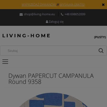
WYPRZEDAŻ DYWANÓW
//
WYSYŁKA GRATIS!
shop@living-home.eu
+48 698652009
Zaloguj się
(PUSTY)
Dywan PAPERCUT CAMPANULA
Round 9358