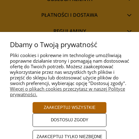
PŁATNOŚCI I DOSTAWA
REGULAMINY
Dbamy o Twoją prywatność
Pliki cookies i pokrewne im technologie umożliwiają
poprawne działanie strony i pomagają nam dostosować
STYL
ofertę do Twoich potrzeb. Możesz zaakceptować
wykorzystanie przez nas wszystkich tych plików i
przejść do sklepu lub dostosować użycie plików do
PRZEZNACZENIE
swoich preferencji, wybierając opcję "Dostosuj zgody".
Więcej o plikach cookies przeczytasz w naszej Polityce
prywatności.
KOLEKCJA
ZAAKCEPTUJ WSZYSTKIE
PRODUCENCI
DOSTOSUJ ZGODY
ROZMIAR
ZAAKCEPTUJ TYLKO NIEZBĘDNE