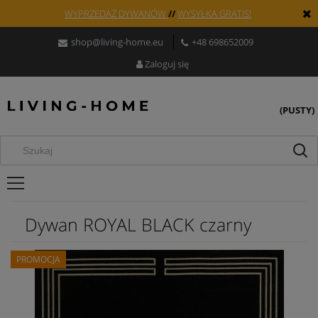
WYPRZEDAŻ DYWANÓW
//
WYSYŁKA GRATIS!
shop@living-home.eu
+48 698652009
Zaloguj się
(PUSTY)
Dywan ROYAL BLACK czarny
PROMOCJA