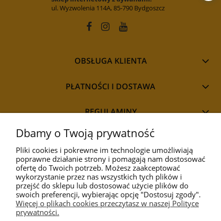
ul. Wyzwolenia 114A, 85-790 Bydgoszcz
OBSŁUGA KLIENTA
PŁATNOŚCI I DOSTAWA
REGULAMINY
Dbamy o Twoją prywatność
Pliki cookies i pokrewne im technologie umożliwiają
poprawne działanie strony i pomagają nam dostosować
STYL
ofertę do Twoich potrzeb. Możesz zaakceptować
wykorzystanie przez nas wszystkich tych plików i
przejść do sklepu lub dostosować użycie plików do
PRZEZNACZENIE
swoich preferencji, wybierając opcję "Dostosuj zgody".
Więcej o plikach cookies przeczytasz w naszej Polityce
prywatności.
KOLEKCJA