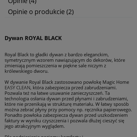
Opinie
(4)
Opinie o produkcie (2)
Dywan ROYAL BLACK
Royal Black to gładki dywan z bardzo eleganckim,
symetrycznym wzorem nawiązującym do dekorów, które
zmieniają pomieszczenia w piękne sale niczym z
królewskiego dworu.
W dywanie Royal Black zastosowano powłokę Magic Home
EASY CLEAN
, która zabezpiecza przed zabrudzeniami.
Pozwala też na łatwe usuwanie zanieczyszczeń. Ta
technologia osłania dywan przed płynami i zabrudzeniami,
które nie przenikają w strukturę materiału. W łatwy sposób
można zebrać płyny przy pomocy np. ręcznika papierowego.
Ponadto powłoka zabezpiecza dywan przed uszkodzeniem
faktury w wyniku czyszczenia i pozwala dłużej cieszyć się
jego atrakcyjnym wyglądem.
Dla podniesienia poziomu komfortu i