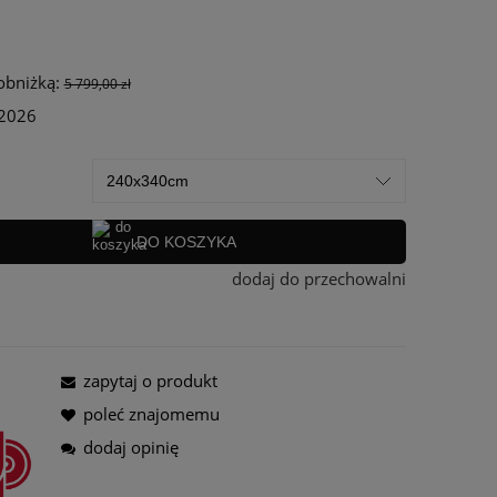
ra ewentualnych kosztów
 obniżką:
5 799,00 zł
 2026
DO KOSZYKA
dodaj do przechowalni
zapytaj o produkt
poleć znajomemu
dodaj opinię