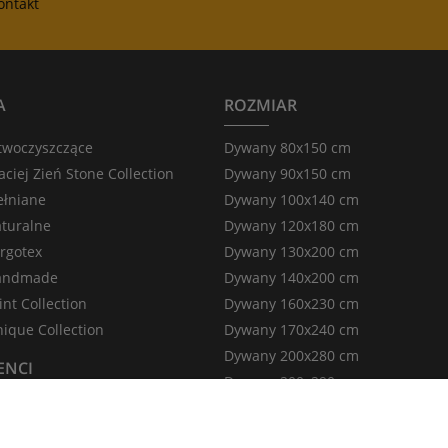
ontakt
A
ROZMIAR
twoczyszczące
Dywany 80x150 cm
iej Zień Stone Collection
Dywany 90x150 cm
łniane
Dywany 100x140 cm
turalne
Dywany 120x180 cm
rgotex
Dywany 130x200 cm
andmade
Dywany 140x200 cm
nt Collection
Dywany 160x230 cm
ique Collection
Dywany 170x240 cm
Dywany 200x280 cm
ENCI
Dywany 200x290 cm
Dywany 200x300 cm
rpet Decor
Dywany 240x340 cm
rpets & More