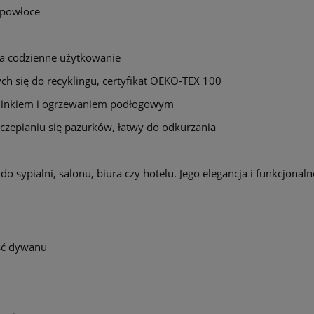
 powłoce
na codzienne użytkowanie
h się do recyklingu, certyfikat OEKO-TEX 100
ominkiem i ogrzewaniem podłogowym
czepianiu się pazurków, łatwy do odkurzania
 sypialni, salonu, biura czy hotelu. Jego elegancja i funkcjona
ść dywanu