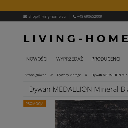
shop@living-home.eu
+48 698652009
NOWOŚCI
WYPRZEDAŻ
PRODUCENCI
»
»
Strona główna
Dywany vintage
Dywan MEDALLION Miner
Dywan MEDALLION Mineral Bl
PROMOCJA