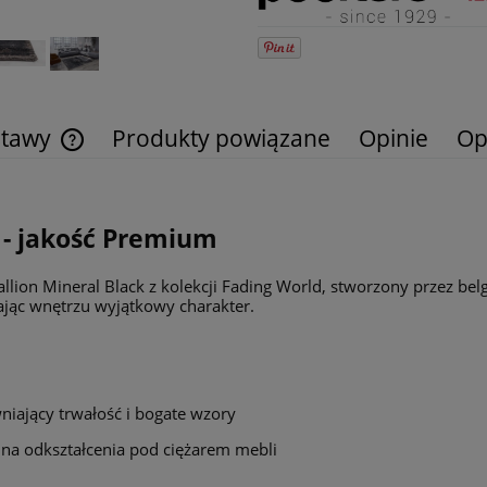
stawy
Produkty powiązane
Opinie
Op
Cena nie zawiera ewentualnych kosztów
płatności
 - jakość Premium
ion Mineral Black z kolekcji Fading World, stworzony przez bel
jąc wnętrzu wyjątkowy charakter.
niający trwałość i bogate wzory
 na odkształcenia pod ciężarem mebli