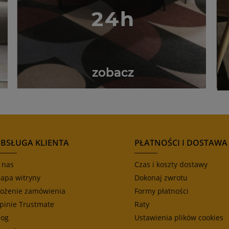
BSŁUGA KLIENTA
PŁATNOŚCI I DOSTAWA
 nas
Czas i koszty dostawy
apa witryny
Dokonaj zwrotu
łożenie zamówienia
Formy płatności
pinie Trustmate
Raty
log
Ustawienia plików cookies