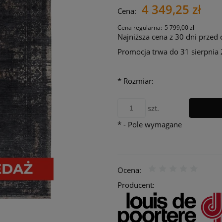
4 349,25 zł
Cena nie zawie
Cena:
płatności
Cena regularna:
5 799,00 zł
Najniższa cena z 30 dni przed
Promocja trwa do 31 sierpnia
*
Rozmiar:
szt.
*
- Pole wymagane
Ocena:
Producent: