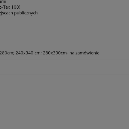
ami
ko-Tex 100)
ejscach publicznych
280cm
; 240x340 cm; 280x390cm- na zamówienie