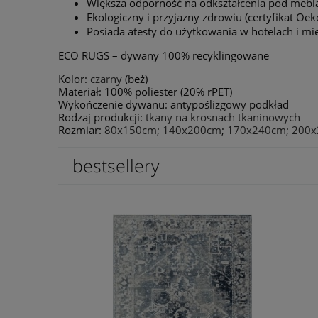
Większa odporność na odkształcenia pod mebl
Ekologiczny i przyjazny zdrowiu (certyfikat Oe
Posiada atesty do użytkowania w hotelach i mi
ECO RUGS – dywany 100% recyklingowane
Kolor:
czarny
(beż)
Materiał: 100% poliester (20% rPET)
Wykończenie dywanu: antypoślizgowy podkład
Rodzaj produkcji:
tkany na krosnach tkaninowych
Rozmiar:
80x150cm
;
140x200cm
;
170x240cm
;
200x
bestsellery