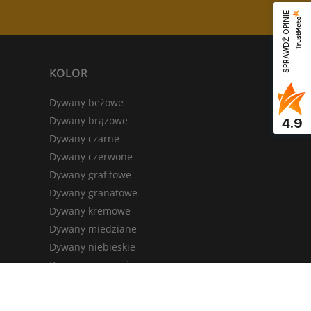
SPRAWDŹ OPINIE
KOLOR
Dywany beżowe
Dywany brązowe
4.9
Dywany czarne
Dywany czerwone
Dywany grafitowe
Dywany granatowe
Dywany kremowe
Dywany miedziane
Dywany niebieskie
Dywany pomarańczowe
Dywany szare
Dywany zielone