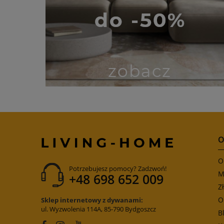
O
O
Potrzebujesz pomocy? Zadzwoń!
M
+48 698 652 009
Z
O
Sklep internetowy z dywanami:
ul. Wyzwolenia 114A, 85-790 Bydgoszcz
B