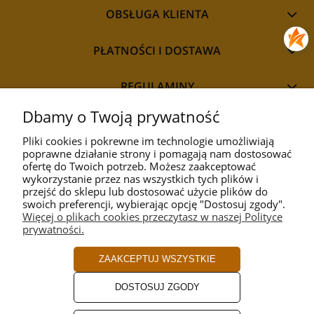
OBSŁUGA KLIENTA
PŁATNOŚCI I DOSTAWA
REGULAMINY
Dbamy o Twoją prywatność
Pliki cookies i pokrewne im technologie umożliwiają
poprawne działanie strony i pomagają nam dostosować
STYL
ofertę do Twoich potrzeb. Możesz zaakceptować
wykorzystanie przez nas wszystkich tych plików i
przejść do sklepu lub dostosować użycie plików do
PRZEZNACZENIE
swoich preferencji, wybierając opcję "Dostosuj zgody".
Więcej o plikach cookies przeczytasz w naszej Polityce
prywatności.
KOLEKCJA
ZAAKCEPTUJ WSZYSTKIE
PRODUCENCI
DOSTOSUJ ZGODY
ROZMIAR