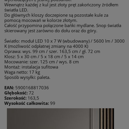
Wewnątrz każdej z kul jest złoty pręt zakończony źródłem
światła LED.
Do głównych kloszy doczepione są pozostałe kule za
pomocą mocowań w kolorze złotym.
Całość przypomina połączone bańki mydlane. Snop światła
skierowany jest zarówno do dołu oraz do góry.
Światło: moduł LED 10 x 7 W (wbudowany) / 5600 lm / 3000
K (możliwość odpłatnej zmiany na 4000 K)
Oprawa: wys. 99 cm / szer. 163,5 cm / gł. 72 cm
Klosz: 5 x 30 cm / 5 x 18 cm / 5 x 14 cm
Mocowanie: szer. 125 cm / wys. 8 cm
Montaż: instalacja sufitowa
Waga netto: 17 kg
Sposób wysyłki: paleta.
EAN:
5900168817036
Głębokość:
72
Szerokość:
163,5
Wysokość całkowita:
99