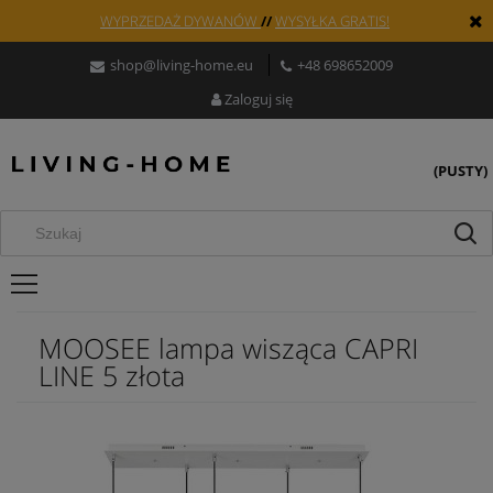
WYPRZEDAŻ DYWANÓW
//
WYSYŁKA GRATIS!
shop@living-home.eu
+48 698652009
Zaloguj się
(PUSTY)
MOOSEE lampa wisząca CAPRI
LINE 5 złota