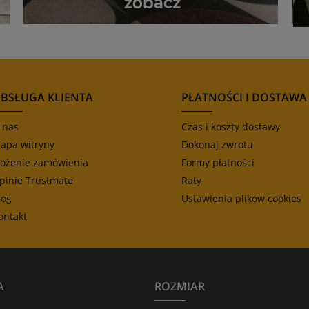
BSŁUGA KLIENTA
PŁATNOŚCI I DOSTAWA
 nas
Czas i koszty dostawy
apa witryny
Dokonaj zwrotu
łożenie zamówienia
Formy płatności
pinie Trustmate
Raty
log
Ustawienia plików cookies
ontakt
A
ROZMIAR