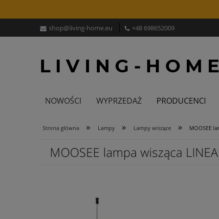
shop@living-home.eu
+48 698652009
NOWOŚCI
WYPRZEDAŻ
PRODUCENCI
»
»
»
Strona główna
Lampy
Lampy wiszące
MOOSEE lam
MOOSEE lampa wisząca LINEA