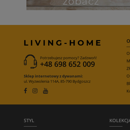
O
O
Potrzebujesz pomocy? Zadzwoń!
M
+48 698 652 009
Z
O
Sklep internetowy z dywanami:
ul. Wyzwolenia 114A, 85-790 Bydgoszcz
B
K
STYL
KOLEKCJ