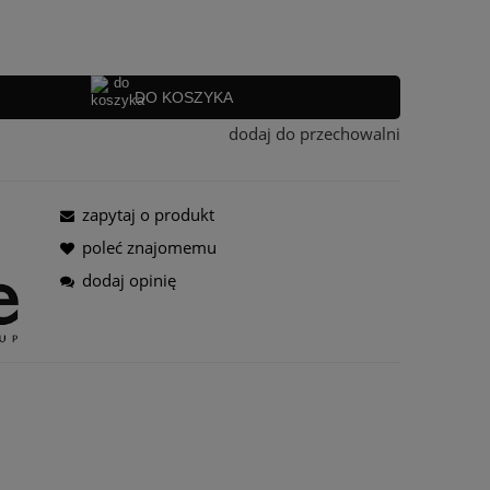
a nie zawiera ewentualnych kosztów
tności
DO KOSZYKA
dodaj do przechowalni
zapytaj o produkt
poleć znajomemu
dodaj opinię