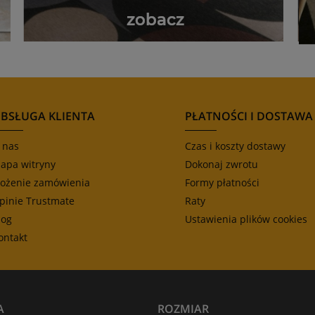
BSŁUGA KLIENTA
PŁATNOŚCI I DOSTAWA
 nas
Czas i koszty dostawy
apa witryny
Dokonaj zwrotu
łożenie zamówienia
Formy płatności
pinie Trustmate
Raty
log
Ustawienia plików cookies
ontakt
A
ROZMIAR