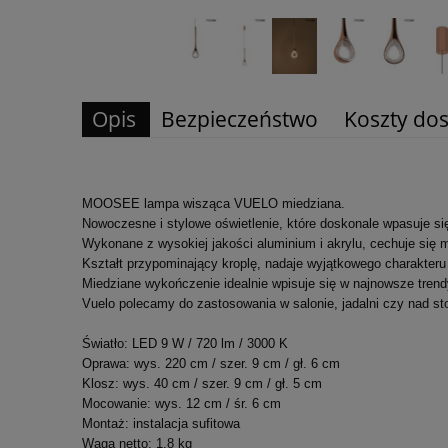
Opis
Bezpieczeństwo
Koszty do
MOOSEE lampa wisząca VUELO miedziana.
Nowoczesne i stylowe oświetlenie, które doskonale wpasuje si
Wykonane z wysokiej jakości aluminium i akrylu, cechuje się
Kształt przypominający kroplę, nadaje wyjątkowego charakteru 
Miedziane wykończenie idealnie wpisuje się w najnowsze tren
Vuelo polecamy do zastosowania w salonie, jadalni czy nad st
Światło: LED 9 W / 720 lm / 3000 K
Oprawa: wys. 220 cm / szer. 9 cm / gł. 6 cm
Klosz: wys. 40 cm / szer. 9 cm / gł. 5 cm
Mocowanie: wys. 12 cm / śr. 6 cm
Montaż: instalacja sufitowa
Waga netto: 1,8 kg