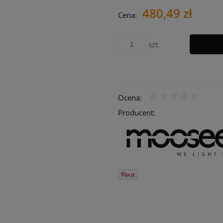
Cen
480,49 zł
Cena:
pła
szt.
Ocena:
Producent: