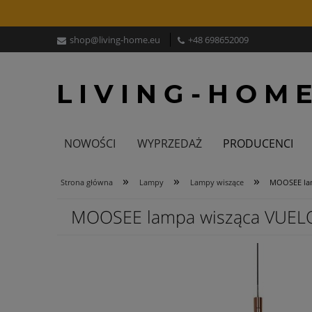
shop@living-home.eu
+48 698652009
NOWOŚCI
WYPRZEDAŻ
PRODUCENCI
»
»
»
Strona główna
Lampy
Lampy wiszące
MOOSEE lam
MOOSEE lampa wisząca VUELO