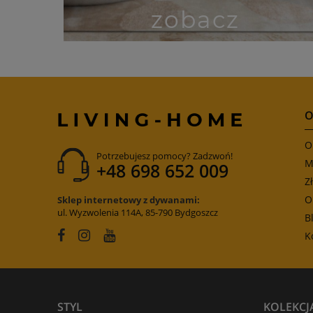
O
O
Potrzebujesz pomocy? Zadzwoń!
M
+48 698 652 009
Z
O
Sklep internetowy z dywanami:
ul. Wyzwolenia 114A, 85-790 Bydgoszcz
B
K
STYL
KOLEKCJ