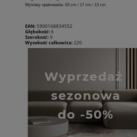
Wymiary opakowania: 63 cm / 17 cm / 13 cm.
EAN:
5900168834552
Głębokość:
6
Szerokość:
9
Wysokość całkowita:
220