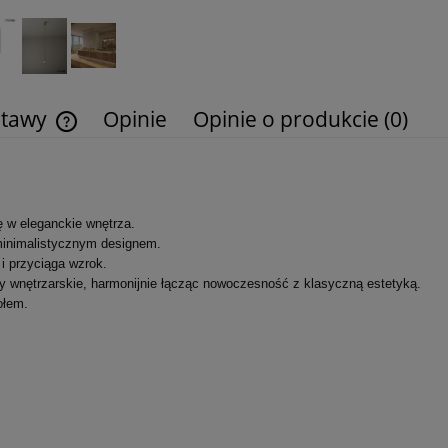
stawy
Opinie
Opinie o produkcie (0)
Cena nie zawiera ewentualnych kosztów
płatności
ę w eleganckie wnętrza.
 minimalistycznym designem.
i przyciąga wzrok.
dy wnętrzarskie, harmonijnie łącząc nowoczesność z klasyczną estetyką.
ołem.