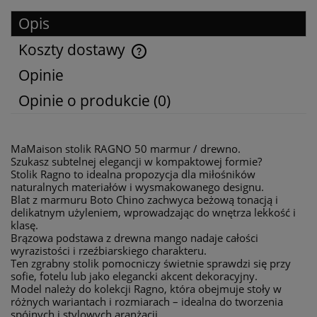
Opis
Koszty dostawy
Cena nie zawiera ewentualnych kosztów płatności
Opinie
Opinie o produkcie (0)
MaMaison stolik RAGNO 50 marmur / drewno.
Szukasz subtelnej elegancji w kompaktowej formie?
Stolik Ragno to idealna propozycja dla miłośników
naturalnych materiałów i wysmakowanego designu.
Blat z marmuru Boto Chino zachwyca beżową tonacją i
delikatnym użyleniem, wprowadzając do wnętrza lekkość i
klasę.
Brązowa podstawa z drewna mango nadaje całości
wyrazistości i rzeźbiarskiego charakteru.
Ten zgrabny stolik pomocniczy świetnie sprawdzi się przy
sofie, fotelu lub jako elegancki akcent dekoracyjny.
Model należy do kolekcji Ragno, która obejmuje stoły w
różnych wariantach i rozmiarach – idealna do tworzenia
spójnych i stylowych aranżacji.