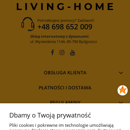
Potrzebujesz pomocy? Zadzwoń!
+48 698 652 009
Sklep internetowy z dywanami:
ul. Wyzwolenia 114A, 85-790 Bydgoszcz
OBSŁUGA KLIENTA
PŁATNOŚCI I DOSTAWA
REGULAMINY
Dbamy o Twoją prywatność
Pliki cookies i pokrewne im technologie umożliwiają