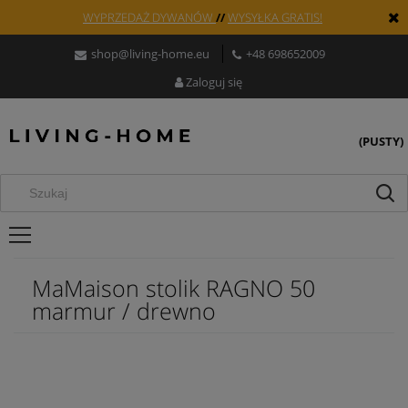
WYPRZEDAŻ DYWANÓW
//
WYSYŁKA GRATIS!
shop@living-home.eu
+48 698652009
Zaloguj się
(PUSTY)
MaMaison stolik RAGNO 50
marmur / drewno