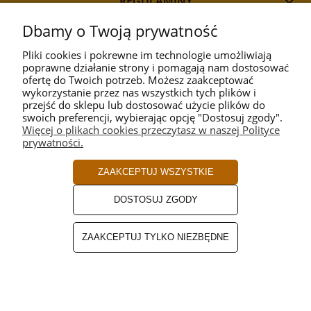
REGULAMINY
Dbamy o Twoją prywatność
Pliki cookies i pokrewne im technologie umożliwiają
poprawne działanie strony i pomagają nam dostosować
STYL
ofertę do Twoich potrzeb. Możesz zaakceptować
wykorzystanie przez nas wszystkich tych plików i
przejść do sklepu lub dostosować użycie plików do
PRZEZNACZENIE
swoich preferencji, wybierając opcję "Dostosuj zgody".
Więcej o plikach cookies przeczytasz w naszej Polityce
prywatności.
KOLEKCJA
ZAAKCEPTUJ WSZYSTKIE
PRODUCENCI
DOSTOSUJ ZGODY
ROZMIAR
ZAAKCEPTUJ TYLKO NIEZBĘDNE
KOLOR
pokaż pełną wersję strony