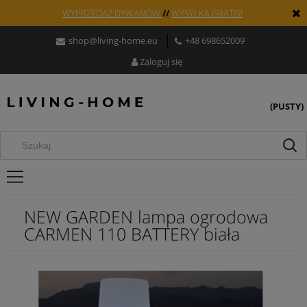
WYPRZEDAŻ DYWANÓW
//
WYSYŁKA GRATIS!
shop@living-home.eu
+48 698652009
Zaloguj się
(PUSTY)
NEW GARDEN lampa ogrodowa
CARMEN 110 BATTERY biała