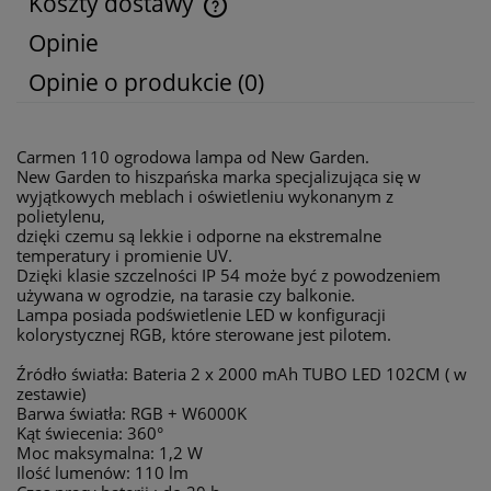
Koszty dostawy
Cena nie zawiera ewentualnych kosztów płatności
Opinie
Opinie o produkcie (0)
Carmen 110 ogrodowa lampa od New Garden.
New Garden to hiszpańska marka specjalizująca się w
wyjątkowych meblach i oświetleniu wykonanym z
polietylenu,
dzięki czemu są lekkie i odporne na ekstremalne
temperatury i promienie UV.
Dzięki klasie szczelności IP 54 może być z powodzeniem
używana w ogrodzie, na tarasie czy balkonie.
Lampa posiada podświetlenie LED w konfiguracji
kolorystycznej RGB, które sterowane jest pilotem.
Źródło światła: Bateria 2 x 2000 mAh TUBO LED 102CM ( w
zestawie)
Barwa światła: RGB + W6000K
Kąt świecenia: 360°
Moc maksymalna: 1,2 W
Ilość lumenów: 110 lm