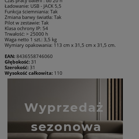
Czas pracy baterii : do 20 h
Ładowanie: USB - JACK 5,5
Funkcja ściemniania: Tak
Zmiana barwy światła: Tak
Pilot w zestawie: Tak
Klasa ochrony IP: 54
Trwałość: > 25000 h
Waga netto 1 szt.: 3,5 kg
Wymiary opakowania: 113 cm x 31,5 cm x 31,5 cm.
EAN:
8436558746060
Głębokość:
31
Szerokość:
31
Wysokość całkowita:
110