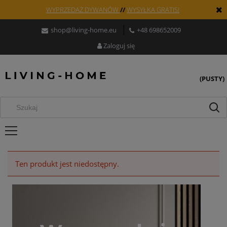
WYPRZEDAŻ DYWANÓW
//
WYSYŁKA GRATIS!
shop@living-home.eu
+48 698652009
Zaloguj się
(PUSTY)
Ten produkt jest niedostępny.