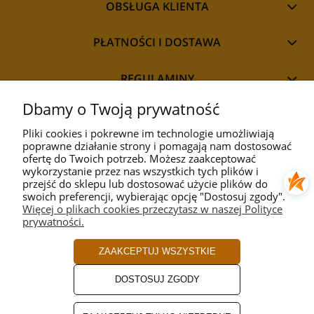
OBSŁUGA KLIENTA
PŁATNOŚCI I DOSTAWA
REGULAMINY
Dbamy o Twoją prywatność
Pliki cookies i pokrewne im technologie umożliwiają
poprawne działanie strony i pomagają nam dostosować
STYL
ofertę do Twoich potrzeb. Możesz zaakceptować
wykorzystanie przez nas wszystkich tych plików i
przejść do sklepu lub dostosować użycie plików do
PRZEZNACZENIE
swoich preferencji, wybierając opcję "Dostosuj zgody".
Więcej o plikach cookies przeczytasz w naszej Polityce
prywatności.
KOLEKCJA
ZAAKCEPTUJ WSZYSTKIE
PRODUCENCI
DOSTOSUJ ZGODY
ROZMIAR