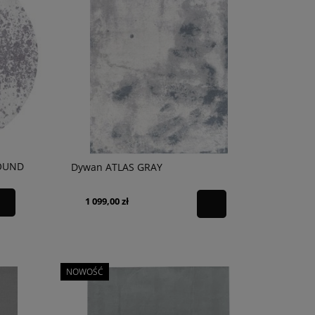
Dywan Acores Gray 2x2,9m
884,80 zł
Cena regularna:
1 264,00 zł
Najniższa cena:
566,30 zł
OUND
Dywan ATLAS GRAY
1 099,00 zł
NOWOŚĆ