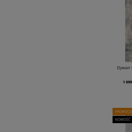
Dywan 
1 099
PROMOCJ
NOWOŚĆ