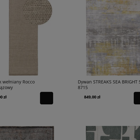
k wełniany Rocco
Dywan STREAKS SEA BRIGHT
rązowy
8715
0 zł
849,00 zł