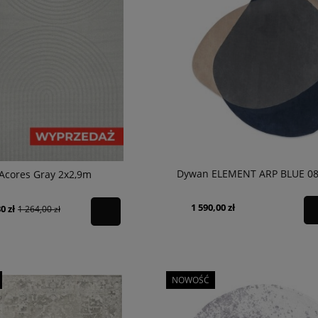
Dywan ELEMENT ARP BLUE 0
Acores Gray 2x2,9m
1 590,00 zł
0 zł
1 264,00 zł
NOWOŚĆ