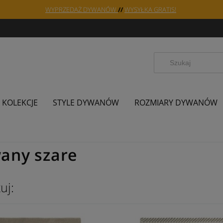
WYPRZEDAŻ DYWANÓW
//
WYSYŁKA GRATIS!
KOLEKCJE
STYLE DYWANÓW
ROZMIARY DYWANÓW
any szare
uj: