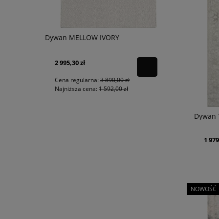
Dywan MELLOW IVORY
Dywan BET
2 995,30 zł
934,15 zł
Cena regularna:
3 890,00 zł
Cena regu
Najniższa cena:
1 592,00 zł
Najniższa
Dywan 
1 979
NOWOŚĆ