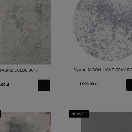
O ANTHRACITE
Dywan BETO BEIGE
934,15 zł
larna:
1 099,00 zł
Cena regularna:
1 099,00 zł
 cena:
879,20 zł
Najniższa cena:
879,20 zł
Dywan MOON LIGHT GRAY R
TABRIZ SUEDE 9647
1 099,00 zł
,00 zł
NOWOŚĆ