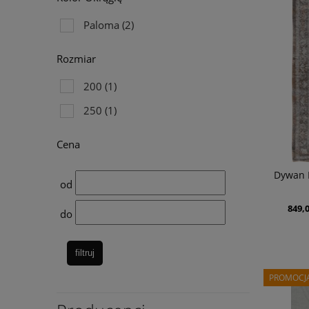
Paloma
(2)
Rozmiar
200
(1)
250
(1)
Cena
Dywan 
od
849,0
do
filtruj
PROMOCJ