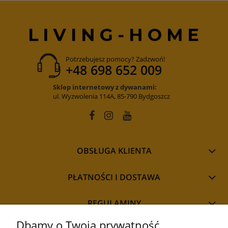
Potrzebujesz pomocy? Zadzwoń!
+48 698 652 009
Sklep internetowy z dywanami:
ul. Wyzwolenia 114A, 85-790 Bydgoszcz
OBSŁUGA KLIENTA
PŁATNOŚCI I DOSTAWA
REGULAMINY
Dbamy o Twoją prywatność