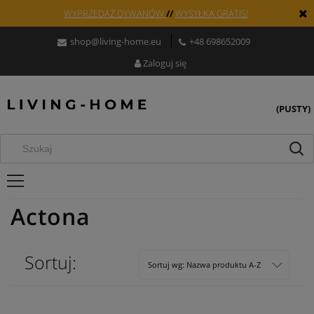
WYPRZEDAŻ DYWANÓW
//
WYSYŁKA GRATIS!
shop@living-home.eu
+48 698652009
Zaloguj się
(PUSTY)
Actona
Sortuj:
Sortuj wg:
Nazwa produktu A-Z