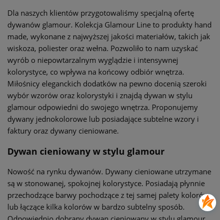
Dla naszych klientów przygotowaliśmy specjalną ofertę
dywanów glamour. Kolekcja Glamour Line to produkty hand
made, wykonane z najwyższej jakości materiałów, takich jak
wiskoza, poliester oraz wełna. Pozwoliło to nam uzyskać
wyrób o niepowtarzalnym wyglądzie i intensywnej
kolorystyce, co wpływa na końcowy odbiór wnętrza.
Miłośnicy eleganckich dodatków na pewno docenią szeroki
wybór wzorów oraz kolorystyki i znajdą dywan w stylu
glamour odpowiedni do swojego wnętrza. Proponujemy
dywany jednokolorowe lub posiadające subtelne wzory i
faktury oraz dywany cieniowane.
Dywan cieniowany w stylu glamour
Nowość na rynku dywanów. Dywany cieniowane utrzymane
są w stonowanej, spokojnej kolorystyce. Posiadają płynnie
przechodzące barwy pochodzące z tej samej palety kolorów
lub łączące kilka kolorów w bardzo subtelny sposób.
Odpowiednio dobrany dywan cieniowany w stylu glamour