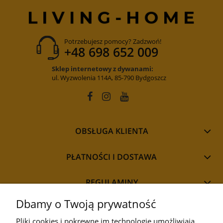
Potrzebujesz pomocy? Zadzwoń!
+48 698 652 009
Sklep internetowy z dywanami:
ul. Wyzwolenia 114A, 85-790 Bydgoszcz
OBSŁUGA KLIENTA
PŁATNOŚCI I DOSTAWA
REGULAMINY
Dbamy o Twoją prywatność
Pliki cookies i pokrewne im technologie umożliwiają