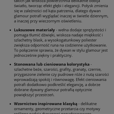
takich jak wiskoza powierzchnia delikatnie odbija
światło, tworząc efekt głębi i elegancji. Połysk zmienia
się w zależności od kąta patrzenia, dlatego dywan
glamour potrafi wyglądać inaczej w świetle dziennym,
a inaczej przy wieczornym oświetleniu.
Luksusowe materiały
- wełna dodaje sprężystości i
pomaga tłumić dźwięki, wiskoza nadaje miękkość i
szlachetny blask, a wysokogatunkowy poliester
zwiększa odporność runa na codzienne użytkowanie.
To połączenie sprawia, że dywan w stylu glamour jest
jednocześnie piękny i praktyczny.
Stonowana lub cieniowana kolorystyka
-
szlachetne beże, szarości, grafity, granaty, czernie,
przygaszone zielenie czy pudrowe róże z nutą szarości
wprowadzają spokój i równowagę. Efekt cieniowania
potrafi dodatkowo podkreślić elegancję, a dobrze
dobrane dywany glamour potrafią optycznie
powiększyć przestrzeń.
Wzornictwo inspirowane klasyką
- delikatne
ornamenty, geometryczne przetarcia czy motywy
roślinne nadają dywanowi ponadczasowego