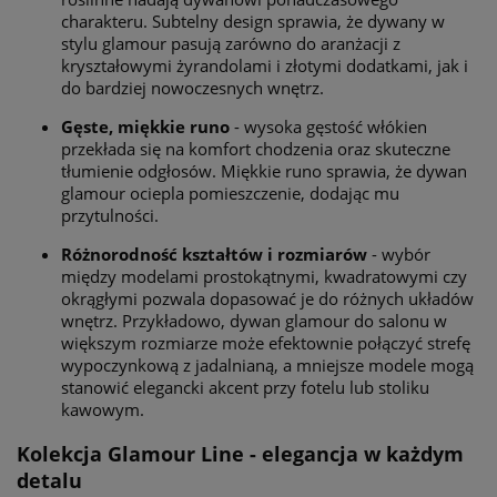
charakteru. Subtelny design sprawia, że dywany w
stylu glamour pasują zarówno do aranżacji z
kryształowymi żyrandolami i złotymi dodatkami, jak i
do bardziej nowoczesnych wnętrz.
Gęste, miękkie runo
- wysoka gęstość włókien
przekłada się na komfort chodzenia oraz skuteczne
tłumienie odgłosów. Miękkie runo sprawia, że dywan
glamour ociepla pomieszczenie, dodając mu
przytulności.
Różnorodność kształtów i rozmiarów
- wybór
między modelami prostokątnymi, kwadratowymi czy
okrągłymi pozwala dopasować je do różnych układów
wnętrz. Przykładowo, dywan glamour do salonu w
większym rozmiarze może efektownie połączyć strefę
wypoczynkową z jadalnianą, a mniejsze modele mogą
stanowić elegancki akcent przy fotelu lub stoliku
kawowym.
Kolekcja Glamour Line - elegancja w każdym
detalu