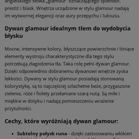
angielskiego słowa „glamour” oznaczającego splendor,
prestiż i blask. Wnętrza urządzone w stylu glamour nadają
im wytwornej elegancji oraz aury przepychu i luksusu.
Dywan glamour idealnym tłem do wydobycia
błysku
Mocne, intensywne kolory, błyszczące powierzchnie i lśniące
elementy wystroju charakterystyczne dla tego stylu
potrzebują złagodzenia tła. Taka rolę pełni dywan glamour.
Dzięki odpowiednio dobranemu dywanowi wnętrze zyska
lekkości. Dywany w stylu glamour posiadają stonowaną
kolorystykę, są to najczęściej szlachetne beże, przygaszone
zielenie, róże i fiolety przełamane szarą nutą. Są miłe i
miękkie w dotyku i nadają pomieszczeniu wrażenie
przytulności.
Cechy, które wyróżniają dywan glamour:
Subtelny połysk runa
- dzięki zastosowaniu włókien