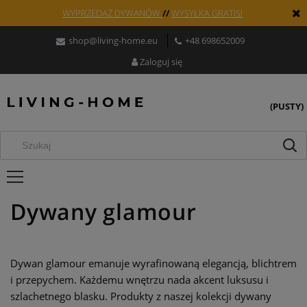
WYPRZEDAŻ DYWANÓW
//
WYSYŁKA GRATIS!
shop@living-home.eu
+48 698652009
Zaloguj się
(PUSTY)
Dywany glamour
Dywan glamour emanuje wyrafinowaną elegancją, blichtrem
i przepychem. Każdemu wnętrzu nada akcent luksusu i
szlachetnego blasku. Produkty z naszej kolekcji dywany