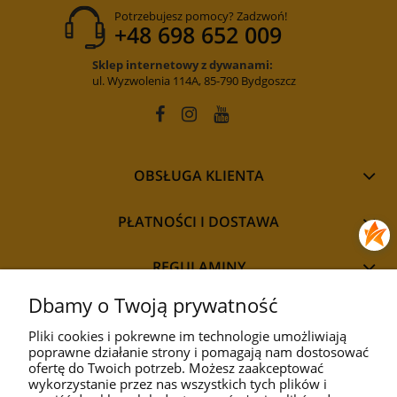
Potrzebujesz pomocy? Zadzwoń!
+48 698 652 009
Sklep internetowy z dywanami:
ul. Wyzwolenia 114A, 85-790 Bydgoszcz
OBSŁUGA KLIENTA
PŁATNOŚCI I DOSTAWA
REGULAMINY
Dbamy o Twoją prywatność
Pliki cookies i pokrewne im technologie umożliwiają
poprawne działanie strony i pomagają nam dostosować
STYL
ofertę do Twoich potrzeb. Możesz zaakceptować
wykorzystanie przez nas wszystkich tych plików i