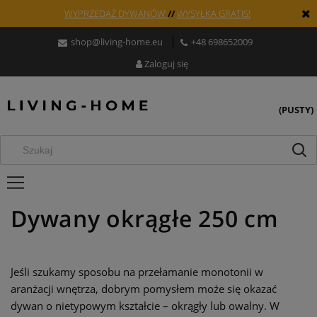
WYPRZEDAŻ DYWANÓW
//
WYSYŁKA GRATIS!
shop@living-home.eu
+48 698652009
Zaloguj się
(PUSTY)
Dywany okrągłe 250 cm
Jeśli szukamy sposobu na przełamanie monotonii w
aranżacji wnętrza, dobrym pomysłem może się okazać
dywan o nietypowym kształcie – okrągły lub owalny. W